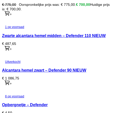
€
775,00
Oorspronkelijke prijs was: € 775,00.
€
700,00
Huidige prijs
is: € 700,00.
+
1 op voorraad
Zwarte alcantara hemel midden – Defender 110 NIEUW
€
487,65
+
Uitverkocht
Alcantara hemel zwart – Defender 90 NIEUW
€
1 086,75
+
8 op voorraad
Opbergnetje – Defender
€
4,50