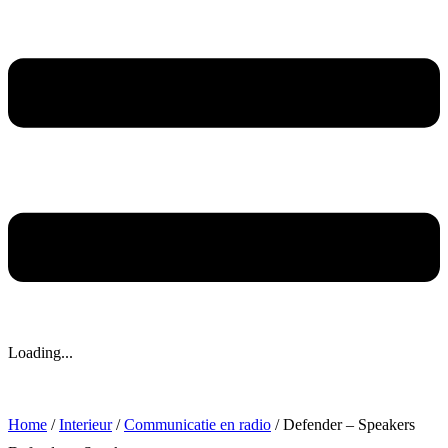
Loading...
Home
/
Interieur
/
Communicatie en radio
/ Defender – Speakers