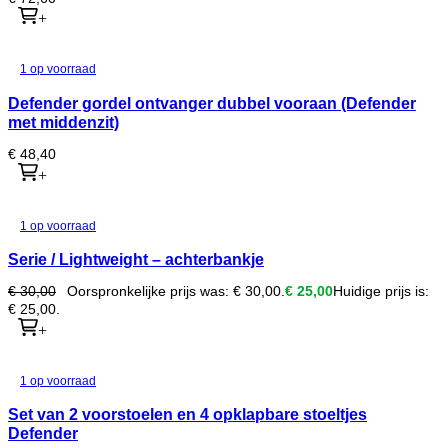
+
1 op voorraad
Defender gordel ontvanger dubbel vooraan (Defender
met middenzit)
€
48,40
+
1 op voorraad
Serie / Lightweight – achterbankje
€
30,00
Oorspronkelijke prijs was: € 30,00.
€
25,00
Huidige prijs is:
€ 25,00.
+
1 op voorraad
Set van 2 voorstoelen en 4 opklapbare stoeltjes
Defender