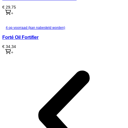
€
29,75
+
4 op voorraad (kan nabesteld worden)
Forté Oil Fortifier
€
34,34
+