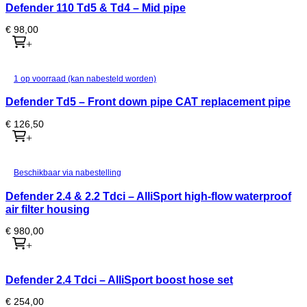
Defender 110 Td5 & Td4 – Mid pipe
€
98,00
+
1 op voorraad (kan nabesteld worden)
Defender Td5 – Front down pipe CAT replacement pipe
€
126,50
+
Beschikbaar via nabestelling
Defender 2.4 & 2.2 Tdci – AlliSport high-flow waterproof
air filter housing
€
980,00
+
Defender 2.4 Tdci – AlliSport boost hose set
€
254,00