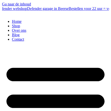
Ga naar de inhoud
efender webshop
Defender garage in Beerse
Bestellen voor 22 uur = vol
Home
Shop
Over ons
Blog
Contact